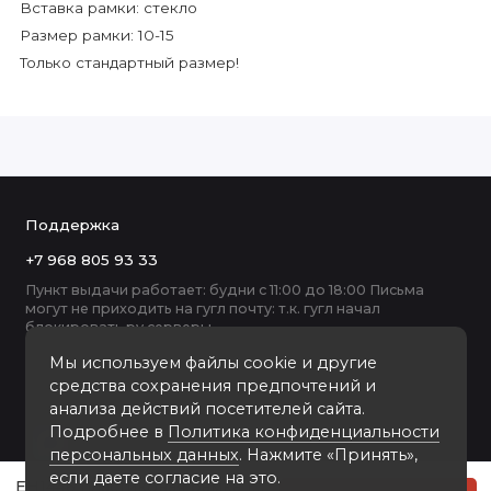
Вставка рамки: стекло
Размер рамки: 10-15
Только стандартный размер!
Поддержка
+7 968 805 93 33
Пункт выдачи работает: будни с 11:00 до 18:00 Письма
могут не приходить на гугл почту: т.к. гугл начал
блокировать ру серверы
Мы используем файлы cookie и другие
средства сохранения предпочтений и
анализа действий посетителей сайта.
Подробнее в
Политика конфиденциальности
персональных данных
. Нажмите «Принять»,
если даете согласие на это.
EH1446 пластиковая рамка 10-15 Zep