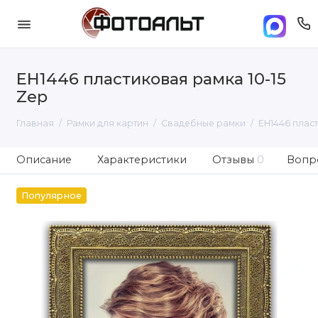
EH1446 пластиковая рамка 10-15
Zep
Главная
Рамки для картин
Свадебные рамки
EH1446 пласт
Описание
Характеристики
Отзывы
0
Вопро
Популярное