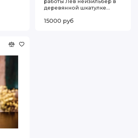
работы Лев нейзильбер в
деревянной шкатулке
ке
13000078_123075663
15000 руб