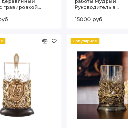
" деревянный
работы Мудрый
 с гравировкой
Руководитель в
68
деревянной шкатул
руб
15000 руб
13000079
ое
Популярное