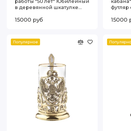
работы "50 лет" Юбилейный
кабана
в деревянной шкатулке
футляр
13000080
100562
15000 руб
15000 
Популярное
Популярн