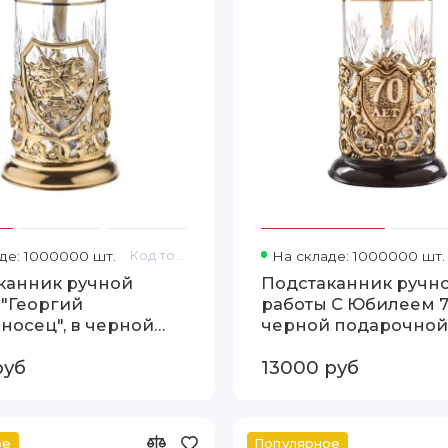
де: 1000000 шт.
Код товара: 13000470
На складе: 1000000 шт.
канник ручной
Подстаканник ручн
 "Георгий
работы С Юбилеем 7
носец", в черной
черной подарочной
чной коробке
упаковке 13000253
руб
13000 руб
70
ое
Популярное