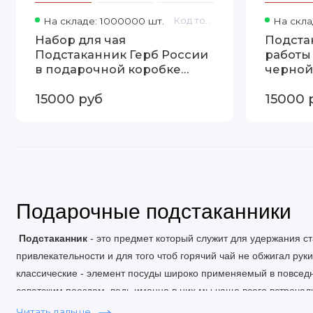
На складе: 1000000 шт.
Код товара: 13000394
На скла
Набор для чая
Подста
Подстаканник Герб России
работы
в подарочной коробке
черной
13000394
упаков
15000 руб
15000 
Подарочные подстаканники
Подстаканник
- это предмет который служит для удержания ст
привлекательности и для того чтоб горячий чай не обжигал ру
классические - элемент посуды широко применяемый в повседн
советским поездам, ведь именно в них мы чаще всего встречал
момент стакан с подстаканником является таким же предметом н
Читать дальше