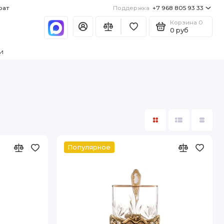
рат
Поддержка
+7 968 805 93 33
Корзина
0
0 руб
и
Популярное