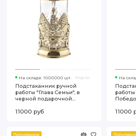
На складе: 1000000 шт.
Код товара: 13000404
На скла
Подстаканник ручной
Подста
работы "Глава Семьи", в
работы
черной подарочной
Победо
коробке 13000404
подаро
11000 руб
11000 
130004
Популярное
Популярн