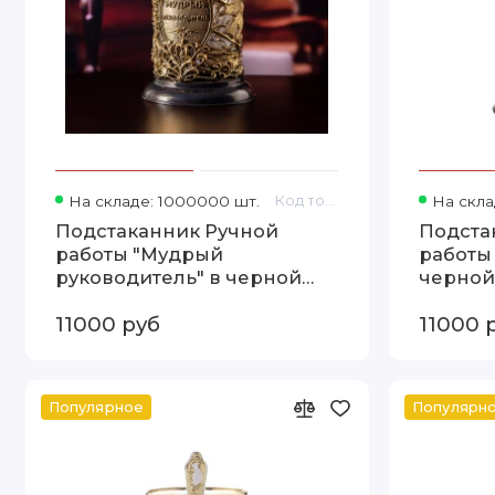
На складе: 1000000 шт.
Код товара: 13000313
На скла
Подстаканник Ручной
Подста
работы "Мудрый
работы
руководитель" в черной
черной
подарочной коробке
упаковк
11000 руб
11000 
13000313
Популярное
Популярн