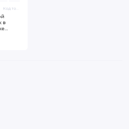
Код товара: 13000088
ой
к в
ке