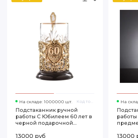
На складе: 1000000 шт.
Код товара: 13000251
На скла
Подстаканник ручной
Подста
работы С Юбилеем 60 лет в
работы 
черной подарочной
предме
упаковке 13000251
шкатул
13000 руб
13000 