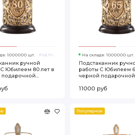
де: 1000000 шт.
Код товара: 13000255
На складе: 1000000 шт.
канник ручной
Подстаканник ручн
 С Юбилеем 80 лет в
работы С Юбилеем 6
 подарочной
черной подарочной
е 13000255
упаковке 13000252
руб
11000 руб
ое
Популярное