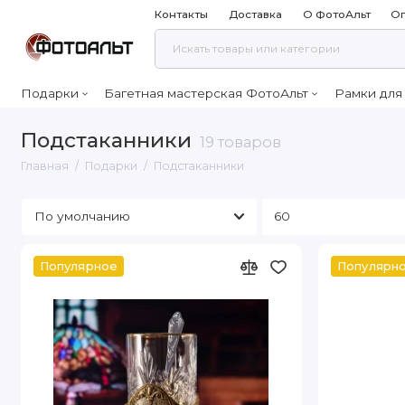
Контакты
Доставка
О ФотоАльт
Оп
Подарки
Багетная мастерская ФотоАльт
Рамки для
Подстаканники
19 товаров
Главная
Подарки
Подстаканники
Популярное
Популярн