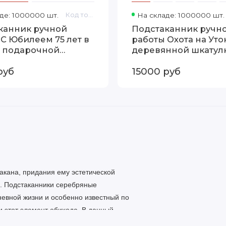
де: 1000000 шт.
Код товара: 13000254
На складе: 1000000 шт.
канник ручной
Подстаканник ручн
 С Юбилеем 75 лет в
работы Охота на Уто
 подарочной
деревянной шкатул
ке 13000254
13000088
руб
15000 руб
акана, придания ему эстетической
ки. Подстаканники серебряные
евной жизни и особенно известный по
и этот элемент обихода. В данный
а кухне как и обычная чашка и за счет