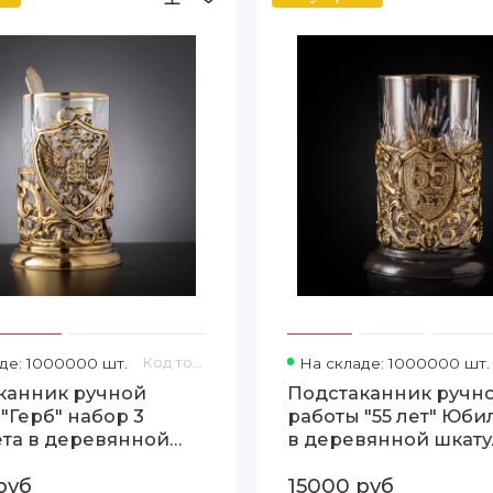
де: 1000000 шт.
Код товара: 13000395
На складе: 1000000 шт.
канник ручной
Подстаканник ручн
"Герб" набор 3
работы "55 лет" Юб
та в деревянной
в деревянной шкату
ке 13000395
13000081
руб
15000 руб