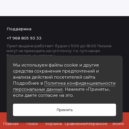
Поддержка
+7 968 805 93 33
Пункт выдачи работает: будни с 11:00 до 18:00 Письма
могут не приходить на гугл почту: т.к. гугл начал
блокировать ру серверы
Мы используем файлы cookie и другие
средства сохранения предпочтений и
анализа действий посетителей сайта.
Подробнее в
Политика конфиденциальности
персональных данных
. Нажмите «Принять»,
если даете согласие на это.
Принять
0
Главная
Поиск
Корзина
Сравнение
Избранное
Войти