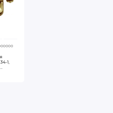
1000000
Код товара: T-34-1
я
34-1,