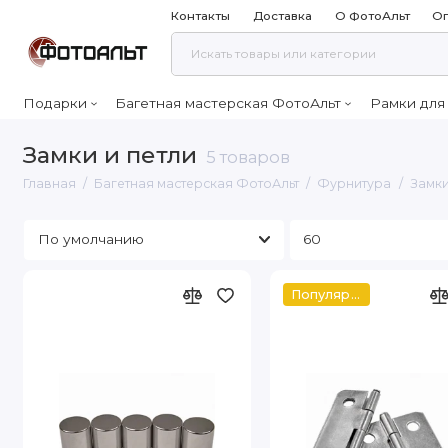
Контакты
Доставка
О ФотоАльт
Оп
Подарки
Багетная мастерская ФотоАльт
Рамки для
Замки и петли
5 товаров
Главная
Багетная мастерская ФотоАльт
Фурнитура
Замки
Популярное