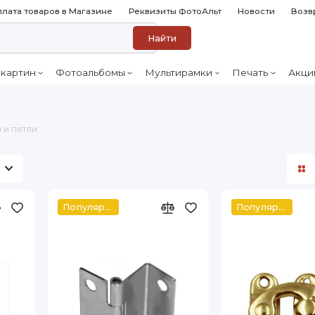
лата товаров в Магазине
Реквизиты ФотоАльт
Новости
Возв
Найти
 картин
Фотоальбомы
Мультирамки
Печать
Акци
 и петли
Популярное
Популярное