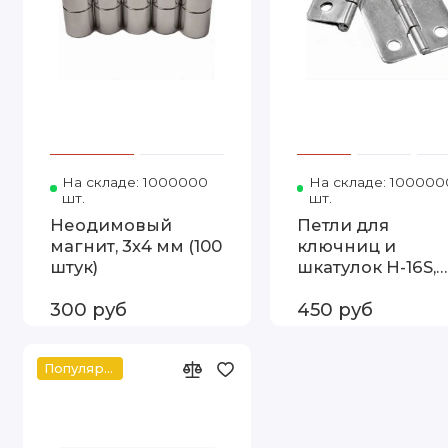
На складе: 1000000
Код товара: MZ-01
На складе: 100000
шт.
шт.
Неодимовый
Петли для
магнит, 3х4 мм (100
ключниц и
штук)
шкатулок H-16S,
24х18х1.5 мм (100
300 руб
450 руб
шт.)
Популярное