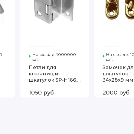
0
Код товара: H-16S
На складе: 1000000
Код товара: SP-H166
На складе: 
шт.
шт.
Петли для
Замочек дл
ключниц и
шкатулок T-
шкатулок SP-H166,
34х28х9 мм
35 мм
(500шт.)
1050 руб
2000 руб