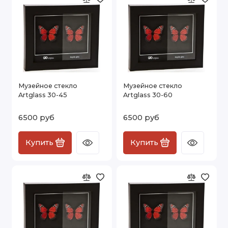
при консервационном оформлении антикварных и
светочувствительных предметов;
для защиты коллекционных предметов (монет,
медалей, орденов);
в интерьерах банков, офисов крупных компаний.
Сравнение с другими видами стекла
Параметр
Музейное стекло
Обычное стекло
Антибликовое (матовое) стекло
Музейное стекло
Музейное стекло
Отражение света
≤1%
~20%
~8% (за счёт
Artglass 30-45
Artglass 30-60
шероховатости поверхности)
Защита от УФ-излучения
60–90%
~48%
Нет
6500 руб
6500 руб
Прозрачность
97–99%
90–91%
Ниже из-за
матовости
Поверхность
Гладкая
Гладкая
Шероховатая
Купить
Купить
Применение
Музеи, галереи, ценные экспонаты
Общее использование
Где не важна
максимальная прозрачность
Дополнительные
преимущества:
Эстетика. Высокая прозрачность и отсутствие бликов