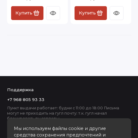
Купить
Купить
Поддержка
+7 968 805 93 33
Пункт выдачи работает: будни с 11:00 до 18:00 Письма
могут не приходить на гугл почту: т.к. гугл начал
блокировать ру серверы
Мы используем файлы cookie и другие
средства сохранения предпочтений и