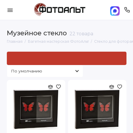
Музейное стекло
22 товара
Главная
Багетная мастерская ФотоАльт
Стекло для фотора
Музейное стекло
— это специализированный материал,
который используют для защиты экспонатов, картин,
антиквариата и других ценных объектов. Оно отличается
высокой прозрачностью, минимальным отражением света и
защитой от ультрафиолетового излучения. Такое стекло
применяют в музеях, галереях, на выставках, а также для
оформления ценных предметов искусства и документов.
Настроены аппаратного полка товаров.
Особенности музейного
стекла: