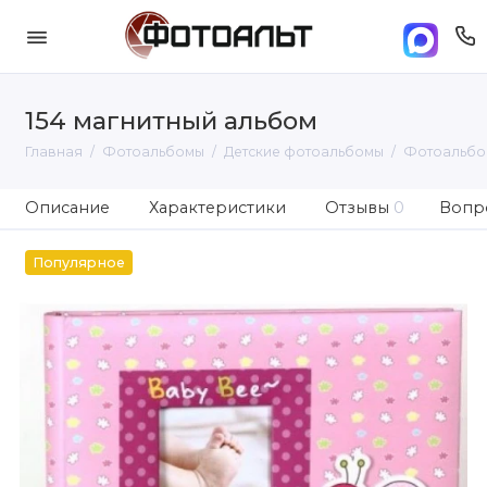
154 магнитный альбом
Главная
Фотоальбомы
Детские фотоальбомы
Фотоальбо
Описание
Характеристики
Отзывы
0
Вопро
Популярное