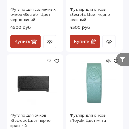
конверт
- напоминает почтовый конверт средней
Футляр для солнечных
Футляр для очков
жесткости который закрывается как правило магнитом
очков «Secret». Цвет
«Secret». Цвет черно-
и выполнен к примеру из натуральной кожи
черно-синий
зеленый
4500 руб
4500 руб
тубусы
- футляр цилиндрической формы может быть
жестким или мягким.
Купить
Купить
Футляр для очков
Футляр для очков
«Secret». Цвет черно-
«Royal». Цвет мята
красный