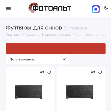
Футляры для очков
30 товаров
Главная
Подарки
Изделия из кожи
Футляры для очков
Футляры для очков
Виды футляров для
очков:
кейс для очков
- жесткая коробочка которая
схлопывается при закрытии.
кармашек или мешочек
- разновидность мягкой
упаковки для очков, как правило изготовлена из кожи
или текстиля.