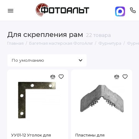
Для скрепления рам
22 товара
Главная
Багетная мастерская ФотоАльт
Фурнитура
Фурни
УУ01-12 Уголок для
Пластины для