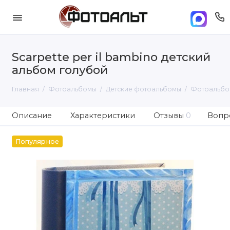
Scarpette per il bambino детский
альбом голубой
Главная
Фотоальбомы
Детские фотоальбомы
Фотоальбо
Описание
Характеристики
Отзывы
0
Вопро
Популярное