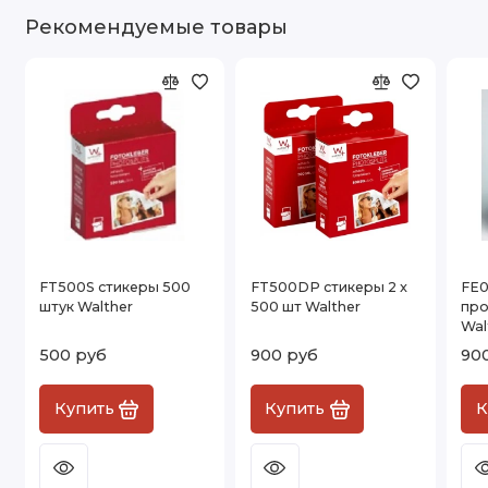
Рекомендуемые товары
FT500S стикеры 500
FT500DP стикеры 2 x
FE0
штук Walther
500 шт Walther
про
Wal
500 руб
900 руб
90
Купить
Купить
К