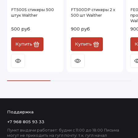
FT500S стикеры 500
FT500DP стикеры 2 x
FE0
штук Walther
500 шт Walther
про
Wal
500 руб
900 руб
90
Купить
Купить
К
Поддержка
+7 968 805 93 33
Пункт выдачи работает: будни с 11:00 до 18:00 Письма
могут не приходить на гугл почту: т.к. гугл начал