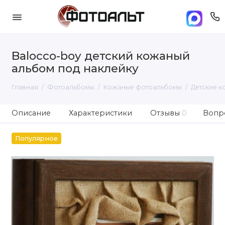
Balocco-boy детский кожаный
альбом под наклейку
Главная
Фотоальбомы
Кожаные фотоальбомы
Детские 
Описание
Характеристики
Отзывы
0
Вопро
Популярное