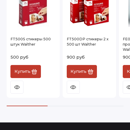
FT500S стикеры 500
FT500DP стикеры 2 x
FE0
штук Walther
500 шт Walther
про
Wal
500 руб
900 руб
90
Купить
Купить
К