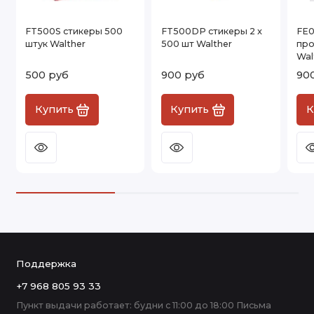
FT500S стикеры 500
FT500DP стикеры 2 x
FE0
штук Walther
500 шт Walther
про
Wal
500 руб
900 руб
90
Купить
Купить
К
Поддержка
+7 968 805 93 33
Пункт выдачи работает: будни с 11:00 до 18:00 Письма