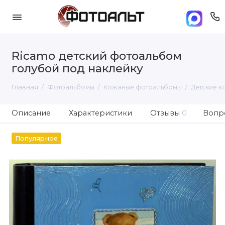
Ricamo детский фотоальбом
голубой под наклейку
Главная
Фотоальбомы
Кожаные фотоальбомы
Детские 
Описание
Характеристики
Отзывы
0
Вопро
Популярное