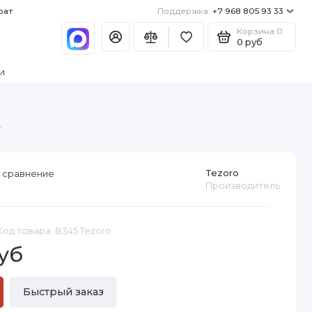
рат
Поддержка
+7 968 805 93 33
Корзина
0
0 руб
и
у
Tezoro
 сравнение
Производитель
Код товара: B345 Tezoro
уб
Быстрый заказ