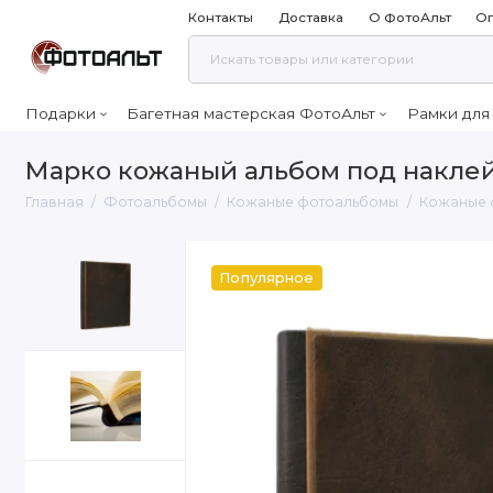
Контакты
Доставка
О ФотоАльт
Оп
Подарки
Багетная мастерская ФотоАльт
Рамки для
Марко кожаный альбом под накле
Главная
Фотоальбомы
Кожаные фотоальбомы
Кожаные 
Популярное