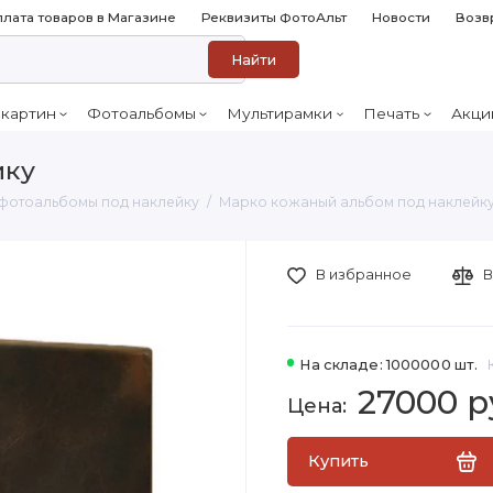
лата товаров в Магазине
Реквизиты ФотоАльт
Новости
Возв
Найти
 картин
Фотоальбомы
Мультирамки
Печать
Акци
йку
фотоальбомы под наклейку
Марко кожаный альбом под наклейк
В избранное
В
На складе: 1000000 шт.
27000 р
Купить