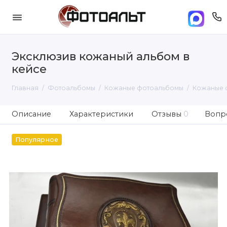
Эксклюзив кожаный альбом в
кейсе
Главная
Фотоальбомы
Кожаные фотоальбомы
Кожаные 
Описание
Характеристики
Отзывы
0
Вопро
Популярное