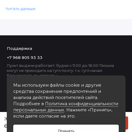
выбором для тех, кто ценит качество, стиль и надежность. Это
Читать дальше
отличный подарок для себя или для близкого человека,
который любит фотографировать и сохранять воспоминания.
Поддержка
+7 968 805 93 33
Пункт выдачи работает: будни с 11:00 до 18:00 Письма
могут не приходить на гугл почту: т.к. гугл начал
блокировать ру серверы
Мы используем файлы cookie и другие
средства сохранения предпочтений и
анализа действий посетителей сайта.
Подробнее в
Политика конфиденциальности
персональных данных
. Нажмите «Принять»,
если даете согласие на это.
Эксклюзив кожаный альбом в кейсе
Купить
65000 руб
Принять