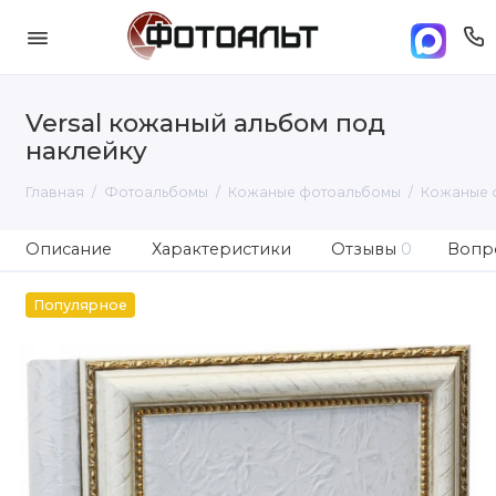
Versal кожаный альбом под
наклейку
Главная
Фотоальбомы
Кожаные фотоальбомы
Кожаные 
Описание
Характеристики
Отзывы
0
Вопро
Популярное