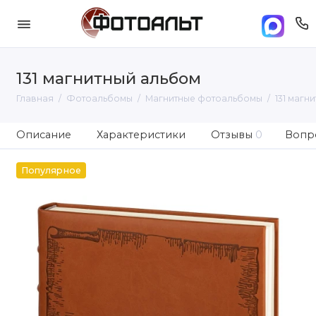
131 магнитный альбом
Главная
Фотоальбомы
Магнитные фотоальбомы
131 магн
Описание
Характеристики
Отзывы
0
Вопро
Популярное