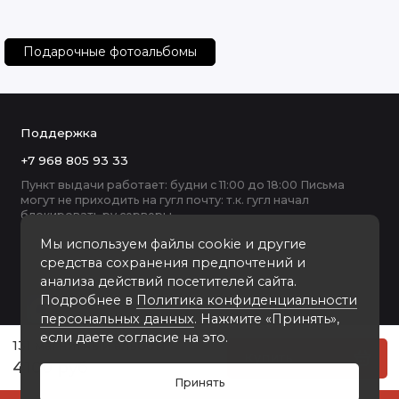
Подарочные фотоальбомы
Поддержка
+7 968 805 93 33
Пункт выдачи работает: будни с 11:00 до 18:00 Письма
могут не приходить на гугл почту: т.к. гугл начал
блокировать ру серверы
Мы используем файлы cookie и другие
средства сохранения предпочтений и
анализа действий посетителей сайта.
Подробнее в
Политика конфиденциальности
персональных данных
. Нажмите «Принять»,
если даете согласие на это.
131 магнитный альбом
Купить
4100 руб
Принять