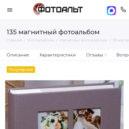
135 магнитный фотоальбом
Главная
Фотоальбомы
Магнитные фотоальбомы
135 магн
Описание
Характеристики
Отзывы
0
Вопро
Популярное