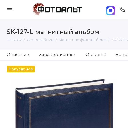
SK-127-L магнитный альбом
Главная
Фотоальбомы
Магнитные фотоальбомы
SK-127-L
Описание
Характеристики
Отзывы
0
Вопро
Популярное