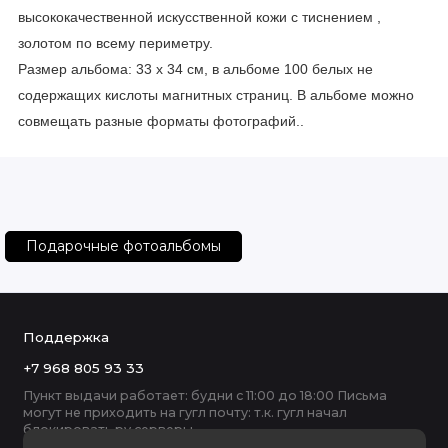
высококачественной искусственной кожи с тиснением ,
золотом по всему периметру.
Размер альбома: 33 x 34 см, в альбоме 100 белых не
содержащих кислоты магнитных страниц. В альбоме можно
совмещать разные форматы фотографий..
Подарочные фотоальбомы
Поддержка
+7 968 805 93 33
Пункт выдачи работает: будни с 11:00 до 18:00 Письма
могут не приходить на гугл почту: т.к. гугл начал
блокировать ру серверы