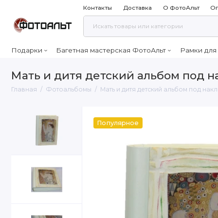
Контакты
Доставка
О ФотоАльт
Оп
Подарки
Багетная мастерская ФотоАльт
Рамки для
Мать и дитя детский альбом под н
Главная
Фотоальбомы
Мать и дитя детский альбом под нак
Популярное