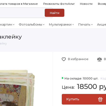
лата товаров в Магазине
Реквизиты ФотоАльт
Новости
Возв
Найти
 картин
Фотоальбомы
Мультирамки
Печать
Акци
аклейку
лейку
В избранное
В
На складе: 10000 шт.
Код
18500 р
Купить