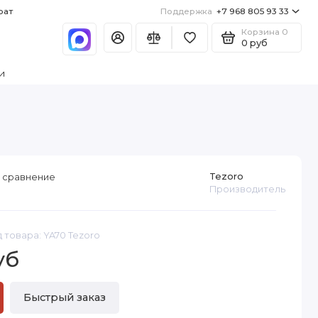
рат
Поддержка
+7 968 805 93 33
Корзина
0
0 руб
и
Tezoro
 сравнение
Производитель
 товара: YA70 Tezoro
уб
Быстрый заказ