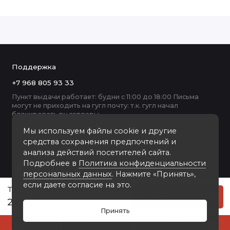
Поддержка
+7 968 805 93 33
Пункт выдачи работает: будни с 11:00 до 18:00 Письма
могут не приходить на гугл почту: т.к. гугл начал
блокировать ру серверы
Мы используем файлы cookie и другие
средства сохранения предпочтений и
анализа действий посетителей сайта.
Подробнее в
Политика конфиденциальности
персональных данных
. Нажмите «Принять»,
если даете согласие на это.
Torronto - с гербом РФ кожаный альбом под наклейку
Купить
27000 руб
Принять
0