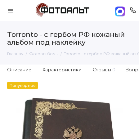
Torronto - с гербом РФ кожаный
альбом под наклейку
Главная
Фотоальбомы
Torronto - с гербом РФ кожаный аль
Описание
Характеристики
Отзывы
0
Вопро
Популярное