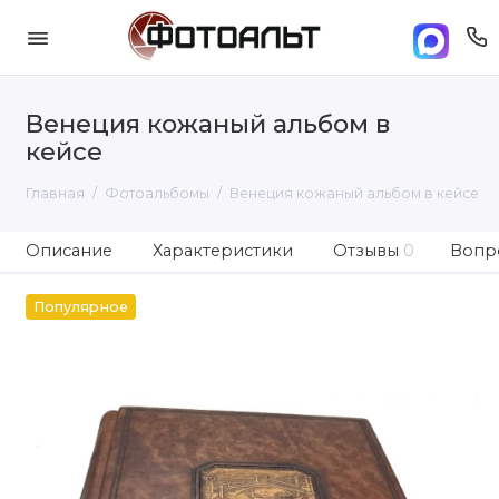
Венеция кожаный альбом в
кейсе
Главная
Фотоальбомы
Венеция кожаный альбом в кейсе
Описание
Характеристики
Отзывы
0
Вопро
Популярное