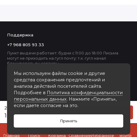
Поддержка
+7 968 805 93 33
Пункт выдачи работает: будни с 11:00 до 18:00 Письма
могут не приходить на гугл почту: т.к. гугл начал
блокировать ру серверы
Мы используем файлы cookie и другие
средства сохранения предпочтений и
анализа действий посетителей сайта.
Подробнее в
Политика конфиденциальности
персональных данных
. Нажмите «Принять»,
если даете согласие на это.
201-90 багет из пластика чёрный
Купить
150 руб
Принять
0
Главная
Поиск
Корзина
Сравнение
Избранное
Войти