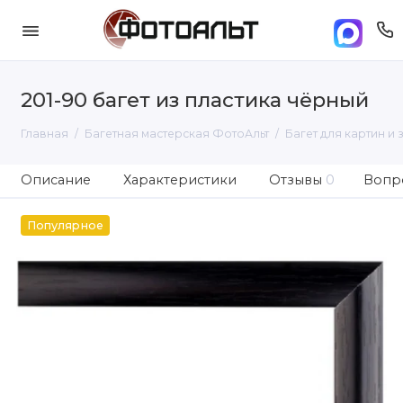
201-90 багет из пластика чёрный
Главная
Багетная мастерская ФотоАльт
Багет для картин и 
Описание
Характеристики
Отзывы
0
Вопро
Популярное