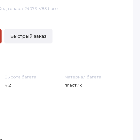
Код товара: 2407S-V83 багет
Быстрый заказ
Высота багета
Материал багета
4.2
пластик
е