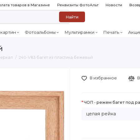
лата товаров в Магазине
Реквизиты ФотоАльт
Новости
Возв
Найти
 картин
Фотоальбомы
Мультирамки
Печать
Акци
й
 зеркал
240-V83 багет из пластика бежевый
В избранное
В
ЧОП - режем багет под р