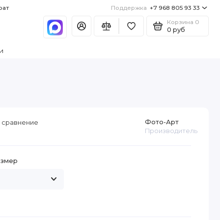
рат
Поддержка
+7 968 805 93 33
Корзина
0
0 руб
и
Фото-Арт
 сравнение
Производитель
азмер