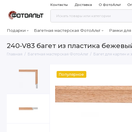
Контакты
Доставка
О ФотоАльт
Оп
Подарки
Багетная мастерская ФотоАльт
Рамки для
240-V83 багет из пластика бежевы
Главная
Багетная мастерская ФотоАльт
Багет для картин и
Популярное