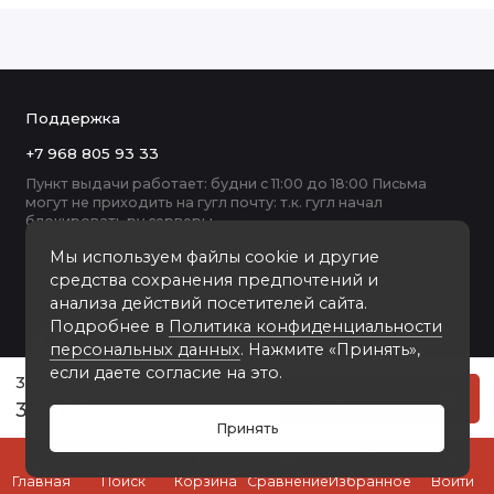
Поддержка
+7 968 805 93 33
Пункт выдачи работает: будни с 11:00 до 18:00 Письма
могут не приходить на гугл почту: т.к. гугл начал
блокировать ру серверы
Мы используем файлы cookie и другие
средства сохранения предпочтений и
анализа действий посетителей сайта.
Подробнее в
Политика конфиденциальности
персональных данных
. Нажмите «Принять»,
если даете согласие на это.
302-10 багет из пластика золото
Купить
300 руб
Принять
0
Главная
Поиск
Корзина
Сравнение
Избранное
Войти