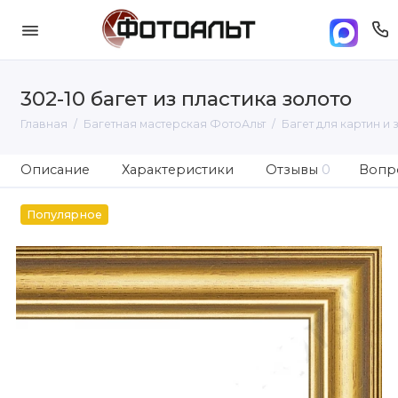
302-10 багет из пластика золото
Главная
Багетная мастерская ФотоАльт
Багет для картин и 
Описание
Характеристики
Отзывы
0
Вопро
Популярное