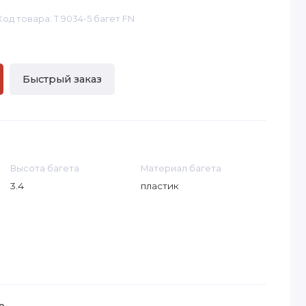
Код товара: Т.9034-5 багет FN
Быстрый заказ
Высота багета
Материал багета
3.4
пластик
е