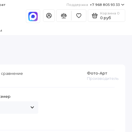
рат
Поддержка
+7 968 805 93 33
Корзина
0
0 руб
и
Фото-Арт
 сравнение
Производитель
азмер