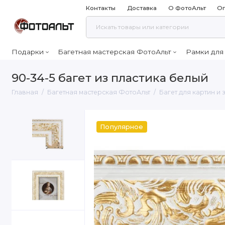
Контакты
Доставка
О ФотоАльт
Оп
Подарки
Багетная мастерская ФотоАльт
Рамки для
90-34-5 багет из пластика белый
Главная
Багетная мастерская ФотоАльт
Багет для картин и
Популярное