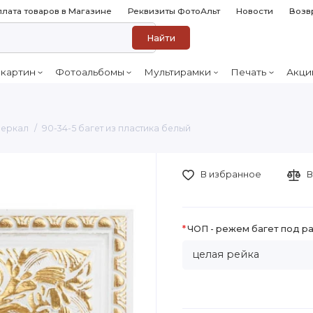
лата товаров в Магазине
Реквизиты ФотоАльт
Новости
Возв
Найти
 картин
Фотоальбомы
Мультирамки
Печать
Акци
 зеркал
90-34-5 багет из пластика белый
В избранное
В
ЧОП - режем багет под р