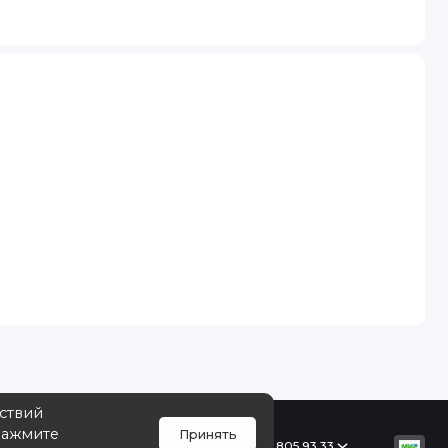
йствий
Нажмите
Принять
Поддержка
+7 968 805 93 33