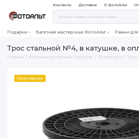
Контакты
Доставка
О ФотоАльт
Оп
Подарки
Багетная мастерская ФотоАльт
Рамки для
Трос стальной №4, в катушке, в опл
Главная
Багетная мастерская ФотоАльт
Фурнитура
Трос 
Популярное