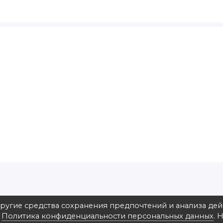
другие средства сохранения предпочтений и анализа де
в
Политика конфиденциальности персональных данных
. 
на ул. Зверинецкая 22, ФотоАльт