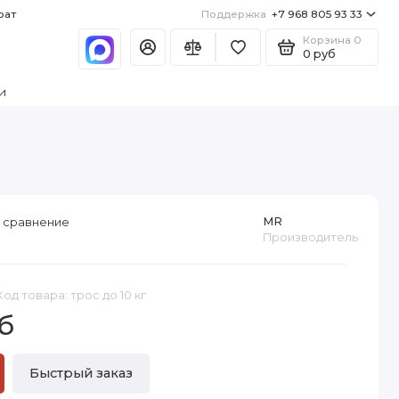
рат
Поддержка
+7 968 805 93 33
Корзина
0
0 руб
и
MR
 сравнение
Производитель
Код товара: трос до 10 кг
б
Быстрый заказ