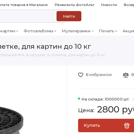
лата товаров в Магазине
Реквизиты ФотоАльт
Новости
Возв
Найти
 картин
Фотоальбомы
Мультирамки
Печать
Акци
етке, для картин до 10 кг
стальной №4, в катушке, в оплетке, для картин до 10 кг
В избранное
В
На складе: 1000000 шт.
2800 ру
Купить