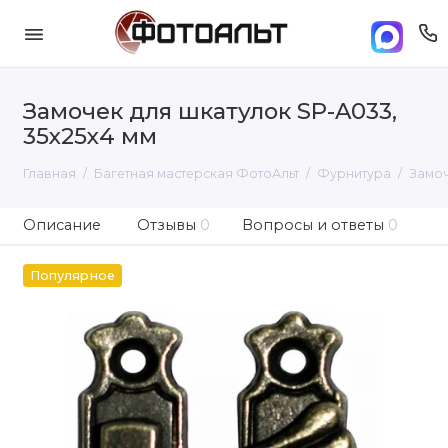
Замочек для шкатулок SP-A033,
35х25х4 мм
Главная
Багетная мастерская ФотоАльт
Фурнитура
Замоч
Описание
Отзывы
0
Вопросы и ответы
0
Популярное