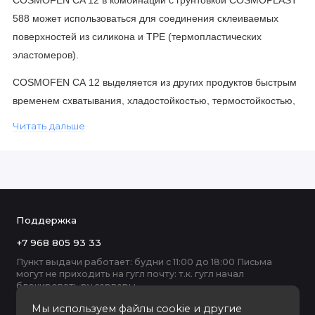
588 может использоваться для соединения склеиваемых
поверхностей из силикона и ТРЕ (термопластических
эластомеров).
COSMOFEN СА 12 выделяется из других продуктов быстрым
временем схватывания, хладостойкостью, термостойкостью,
стойкостью к погодным условиям.
Читать дальше
Технические характеристики клея COSMOFEN CA 12
Основа
металлическая банка, по 10 шт. в коробке
Поддержка
Свойства затвердевшей пленки
жесткая
+7 968 805 93 33
Цвет клеевого шва
бесцветный
Пункт выдачи работает: будни с 11:00 до 18:00 Письма
могут не приходить на гугл почту: т.к. гугл начал
Вязкость по Брокфилду
20 мПа ∙ с
блокировать ру серверы
Мы используем файлы cookie и другие
Плотность по DIN 53479 , при +20°С
1,05 г/см³