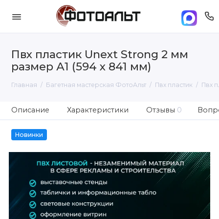
Пвх пластик Unext Strong 2 мм
размер А1 (594 х 841 мм)
Главная
Багетная мастерская ФотоАльт
Пвх пластик
Пвх п
Описание
Характеристики
Отзывы
0
Вопро
Новинки