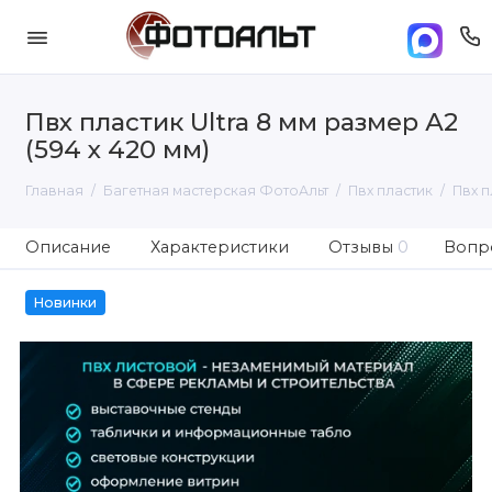
Пвх пластик Ultra 8 мм размер А2
(594 х 420 мм)
Главная
Багетная мастерская ФотоАльт
Пвх пластик
Пвх п
Описание
Характеристики
Отзывы
0
Вопро
Новинки