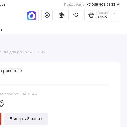
рат
Поддержка
+7 968 805 93 33
Корзина
0
0 руб
и
кло для рамок А3 - 2 мм
 сравнение
од товара: SABG-A3
б
Быстрый заказ