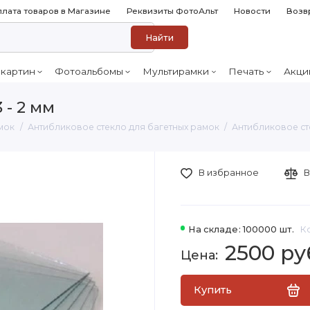
лата товаров в Магазине
Реквизиты ФотоАльт
Новости
Возв
Найти
 картин
Фотоальбомы
Мультирамки
Печать
Акци
 - 2 мм
мок
Антибликовое стекло для багетных рамок
Антибликовое сте
В избранное
В
На складе: 100000 шт.
К
2500 ру
Купить