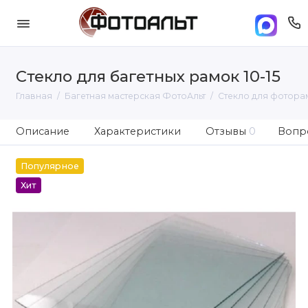
Стекло для багетных рамок 10-15
Главная
Багетная мастерская ФотоАльт
Стекло для фотора
Описание
Характеристики
Отзывы
0
Вопро
Популярное
Хит