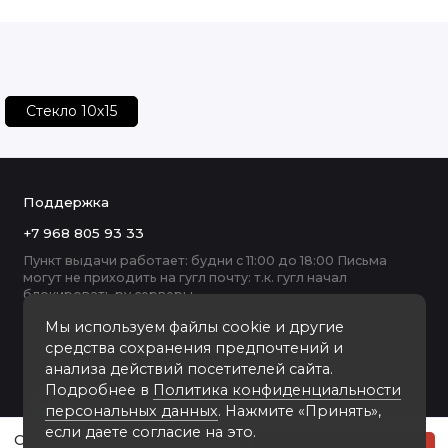
Стекло 10х15
Поддержка
+7 968 805 93 33
Пункт выдачи работает: будни с 11:00 до 18:00 Письма
могут не приходить на гугл почту: т.к. гугл начал
блокировать ру серверы
Мы используем файлы cookie и другие
средства сохранения предпочтений и
анализа действий посетителей сайта.
Подробнее в
Политика конфиденциальности
персональных данных
. Нажмите «Принять»,
если даете согласие на это.
Стекло для багетных рамок 10-15