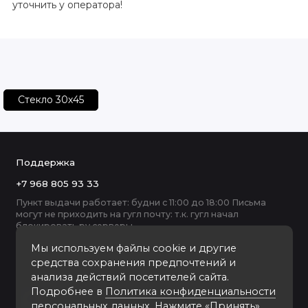
уточнить у оператора!
Стекло 30х45
Поддержка
+7 968 805 93 33
Пункт выдачи работает: будни с 11:00 до 18:00 Письма
могут не приходить на гугл почту: т.к. гугл начал
блокировать ру серверы
Мы используем файлы cookie и другие
средства сохранения предпочтений и
анализа действий посетителей сайта.
Подробнее в
Политика конфиденциальности
персональных данных
. Нажмите «Принять»,