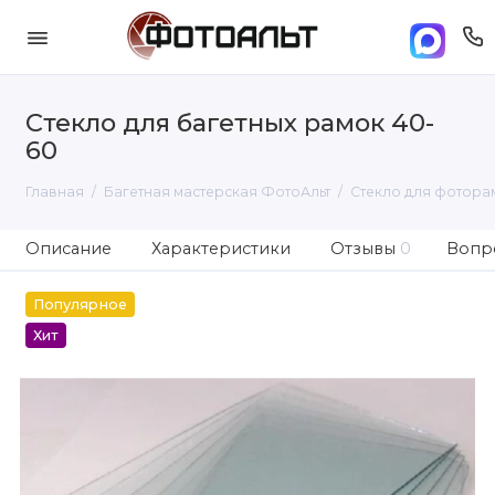
Стекло для багетных рамок 40-
60
Главная
Багетная мастерская ФотоАльт
Стекло для фотора
Описание
Характеристики
Отзывы
0
Вопро
Популярное
Хит