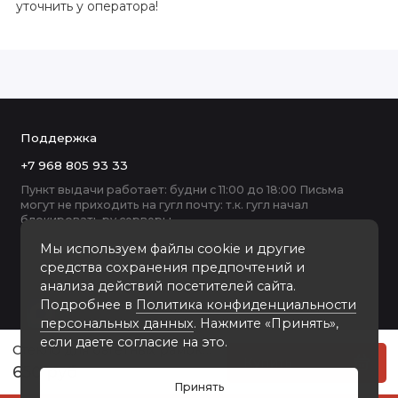
уточнить у оператора!
Поддержка
+7 968 805 93 33
Пункт выдачи работает: будни с 11:00 до 18:00 Письма
могут не приходить на гугл почту: т.к. гугл начал
блокировать ру серверы
Мы используем файлы cookie и другие
средства сохранения предпочтений и
анализа действий посетителей сайта.
Подробнее в
Политика конфиденциальности
персональных данных
. Нажмите «Принять»,
если даете согласие на это.
Стекло для багетных рамок 40-60
Купить
650 руб
Принять