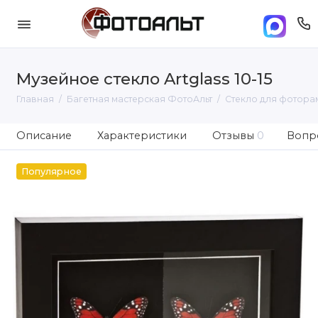
Музейное стекло Artglass 10-15
Главная
Багетная мастерская ФотоАльт
Стекло для фотора
Описание
Характеристики
Отзывы
0
Вопро
Популярное