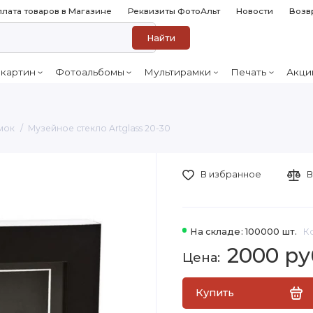
лата товаров в Магазине
Реквизиты ФотоАльт
Новости
Возв
Найти
 картин
Фотоальбомы
Мультирамки
Печать
Акци
мок
Музейное стекло Artglass 20-30
В избранное
В
На складе: 100000 шт.
К
2000 ру
Купить