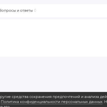
Вопросы и ответы
0
другие средства сохранения предпочтений и анализа де
в
Политика конфиденциальности персональных данных
. 
на ул. Зверинецкая 22, ФотоАльт
а это.