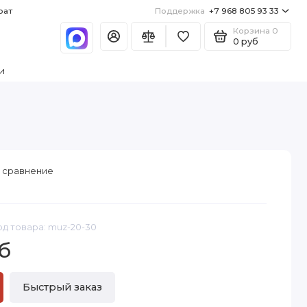
рат
Поддержка
+7 968 805 93 33
Корзина
0
0 руб
и
 сравнение
од товара: muz-20-30
б
Быстрый заказ