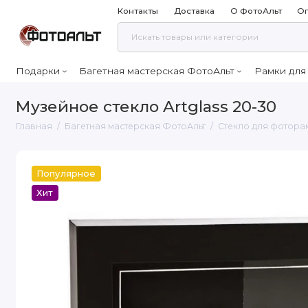
Контакты
Доставка
О ФотоАльт
Оп
Подарки
Багетная мастерская ФотоАльт
Рамки для
Музейное стекло Artglass 20-30
Главная
Багетная мастерская ФотоАльт
Стекло для фотора
Популярное
Хит