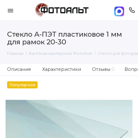
Стекло А-ПЭТ пластиковое 1 мм
для рамок 20-30
Главная
Багетная мастерская ФотоАльт
Стекло для фотора
Описание
Характеристики
Отзывы
0
Вопро
Популярное