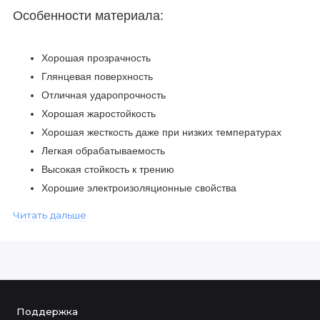
Особенности материала:
Хорошая прозрачность
Глянцевая поверхность
Отличная ударопрочность
Хорошая жаростойкость
Хорошая жесткость даже при низких температурах
Легкая обрабатываемость
Высокая стойкость к трению
Хорошие электроизоляционные свойства
Низкая гигроскопичность
Читать дальше
Подходит для термоформовки
Устойчив к воде при комнатной температуре,
разбавленным кислотам, нейтральным кислотным
солям, спиртам, эфирам, маслам, жирам,
фильтрованным, ароматическим и алифатическим
Поддержка
углеводородам.