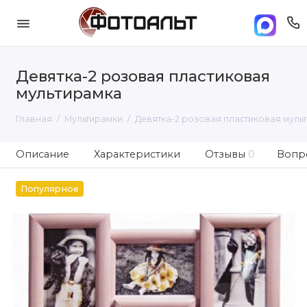
Девятка-2 розовая пластиковая
мультирамка
Главная
Мультирамки
Девятка-2 розовая пластиковая муль
Описание
Характеристики
Отзывы
0
Вопро
Популярное