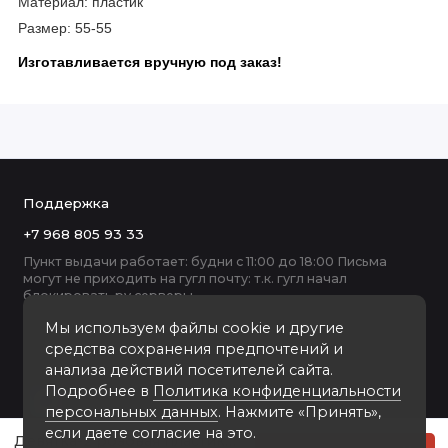
Материал: пластик
Размер: 55-55
Изготавливается
вручную под заказ!
Поддержка
+7 968 805 93 33
Пункт выдачи работает: будни с 11:00 до 18:00 Письма
могут не приходить на гугл почту: т.к. гугл начал
блокировать ру серверы
Мы используем файлы cookie и другие
средства сохранения предпочтений и
анализа действий посетителей сайта.
Подробнее в
Политика конфиденциальности
персональных данных
. Нажмите «Принять»,
если даете согласие на это.
Девятка-2 розовая пластиковая мультирамка