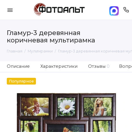
Гламур-3 деревянная
коричневая мультирамка
Главная
Мультирамки
Гламур-3 деревянная коричневая му
Описание
Характеристики
Отзывы
0
Вопро
Популярное