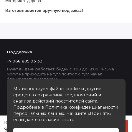
Материал: дерево
Изготавливается
вручную под заказ!
Поддержка
+7 968 805 93 33
Пункт выдачи работает: будни с 11:00 до 18:00 Письма
могут не приходить на гугл почту: т.к. гугл начал
блокировать ру серверы
Мы используем файлы cookie и другие
средства сохранения предпочтений и
анализа действий посетителей сайта.
Подробнее в
Политика конфиденциальности
персональных данных
. Нажмите «Принять»,
если даете согласие на это.
Калейдоскоп-1 деревянная мультирамка чёрно-рыжая
Купить
9000 руб