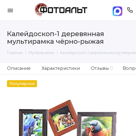
Калейдоскоп-1 деревянная
мультирамка чёрно-рыжая
Главная
Мультирамки
Калейдоскоп-1 деревянная мультира
Описание
Характеристики
Отзывы
0
Вопро
Популярное