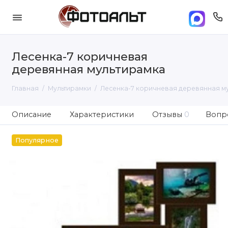
Лесенка-7 коричневая
деревянная мультирамка
Главная
Мультирамки
Лесенка-7 коричневая деревянная м
Описание
Характеристики
Отзывы
0
Вопро
Популярное