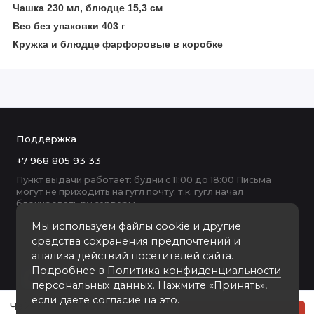
Чашка 230 мл, блюдце 15,3 см
Вес без упаковки 403 г
Кружка и блюдце фарфоровые в коробке
Поддержка
+7 968 805 93 33
Пункт выдачи работает: будни с 11:00 до 18:00 Письма
могут не приходить на гугл почту: т.к. гугл начал
блокировать ру серверы
Мы используем файлы cookie и другие
средства сохранения предпочтений и
анализа действий посетителей сайта.
Подробнее в
Политика конфиденциальности
персональных данных
. Нажмите «Принять»,
если даете согласие на это.
Чайная пара Ирис нейзильбер в черной подарочной коробке