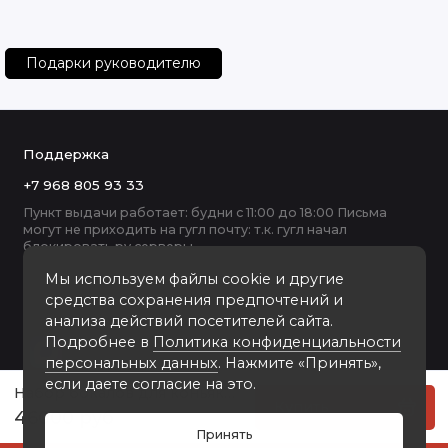
Подарки руководителю
Поддержка
+7 968 805 93 33
Пункт выдачи работает: будни с 11:00 до 18:00 Письма
могут не приходить на гугл почту: т.к. гугл начал
блокировать ру серверы
Мы используем файлы cookie и другие
средства сохранения предпочтений и
анализа действий посетителей сайта.
Подробнее в
Политика конфиденциальности
персональных данных
. Нажмите «Принять»,
если даете согласие на это.
Набор бокалов для коньяка со штофом Охота в большом футляре с накладкой Настоящий мужчина 10056555
Купить
46000 руб
Принять