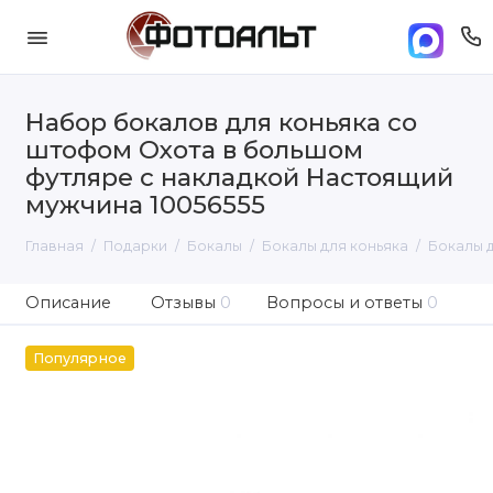
Набор бокалов для коньяка со
штофом Охота в большом
футляре с накладкой Настоящий
мужчина 10056555
Главная
Подарки
Бокалы
Бокалы для коньяка
Бокалы д
Описание
Отзывы
0
Вопросы и ответы
0
Популярное