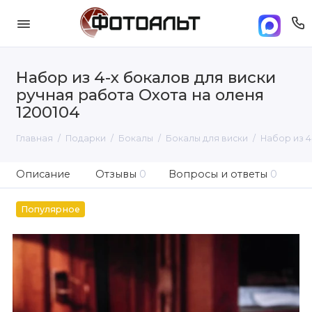
Набор из 4-х бокалов для виски
ручная работа Охота на оленя
1200104
Главная
Подарки
Бокалы
Бокалы для виски
Набор из 4
Описание
Отзывы
0
Вопросы и ответы
0
Популярное