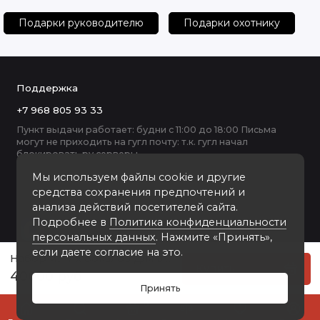
Подарки руководителю
Подарки охотнику
Поддержка
+7 968 805 93 33
Пункт выдачи работает: будни с 11:00 до 18:00 Письма
могут не приходить на гугл почту: т.к. гугл начал
блокировать ру серверы
Мы используем файлы cookie и другие
средства сохранения предпочтений и
анализа действий посетителей сайта.
Подробнее в
Политика конфиденциальности
персональных данных
. Нажмите «Принять»,
если даете согласие на это.
Набор из 4-х бокалов для виски ручная работа Охота на оленя 1200104
Купить
40000 руб
Принять
0