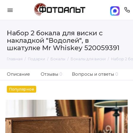
Набор 2 бокала для виски с
накладкой "Водолей", в
шкатулке Mr Whiskey 520059391
Главная
Подарки
Бокалы
Бокалы для виски
Набор 2 бо
Описание
Отзывы
0
Вопросы и ответы
0
Популярное