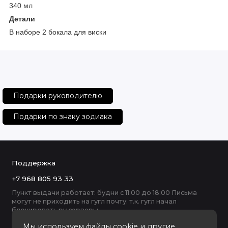
340 мл
Детали
В наборе 2 бокала для виски
Подарки руководителю
Подарки по знаку зодиака
Поддержка
+7 968 805 93 33
Пункт выдачи работает: будни с 11:00 до 18:00 Письма
могут не приходить на гугл почту: т.к. гугл начал
блокировать ру серверы
Мы используем файлы cookie и другие