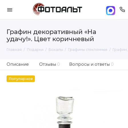
Графин декоративный «На
удачу!». Цвет коричневый
Главная
Подарки
Бокалы
Графины стеклянные
Графин 
Описание
Отзывы
0
Вопросы и ответы
0
Популярное