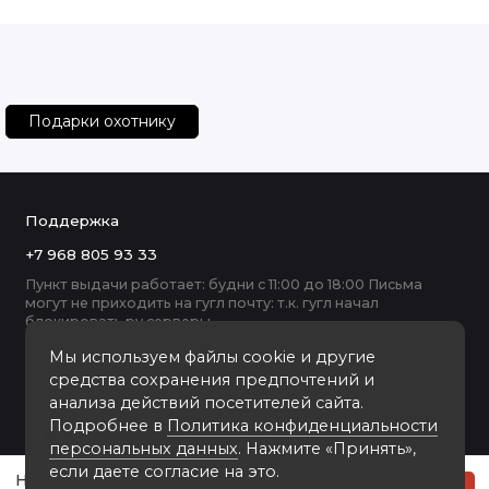
Подарки охотнику
Поддержка
+7 968 805 93 33
Пункт выдачи работает: будни с 11:00 до 18:00 Письма
могут не приходить на гугл почту: т.к. гугл начал
блокировать ру серверы
Мы используем файлы cookie и другие
средства сохранения предпочтений и
анализа действий посетителей сайта.
Подробнее в
Политика конфиденциальности
персональных данных
. Нажмите «Принять»,
если даете согласие на это.
Набор 2 бокала для пива, "Охотник"