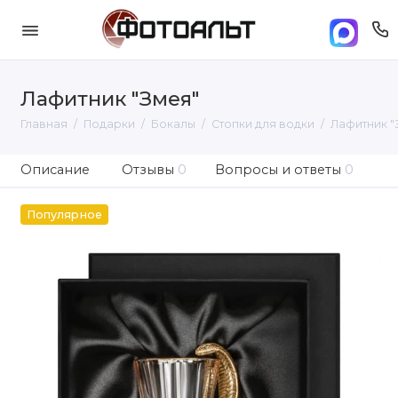
Лафитник "Змея"
Главная
Подарки
Бокалы
Стопки для водки
Лафитник "
Описание
Отзывы
0
Вопросы и ответы
0
Популярное