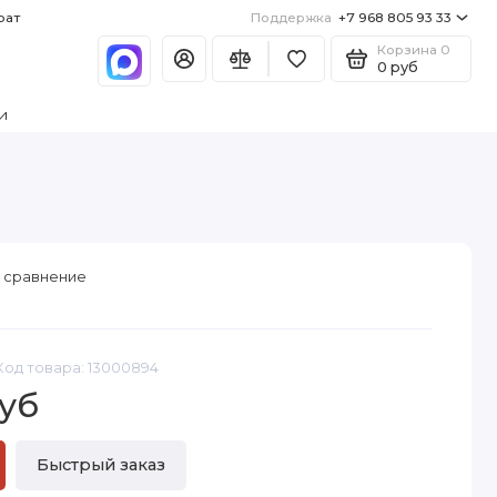
рат
Поддержка
+7 968 805 93 33
Корзина
0
0 руб
и
 сравнение
Код товара: 13000894
уб
Быстрый заказ