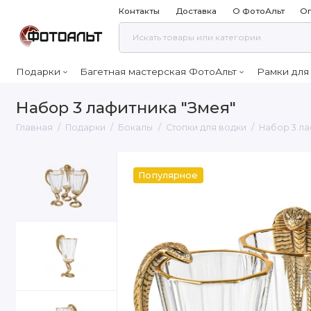
Контакты
Доставка
О ФотоАльт
Оп
Подарки
Багетная мастерская ФотоАльт
Рамки для
Набор 3 лафитника "Змея"
Главная
Подарки
Бокалы
Стопки для водки
Набор 3 ла
Популярное