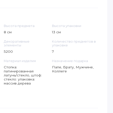
Высота предмета
Высота упаковки
8 см
13 см
Декоративные
Количество предметов в
элементы
упаковке
5200
7
Материал изделия
Назначение подарка
Стопка:
Папе, Брату, Мужчине,
патинированная
Коллеге
латунь/стекло, штоф:
стекло: упаковка:
массив дерева