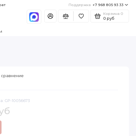
рат
Поддержка
+7 968 805 93 33
Корзина
0
0 руб
и
 сравнение
а: GP-10056673
уб