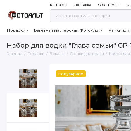
Контакты
Доставка
О ФотоАльт
Оп
Подарки
Багетная мастерская ФотоАльт
Рамки для
Набор для водки "Глава семьи" GP-
Главная
Подарки
Бокалы
Стопки для водки
Набор для 
Популярное