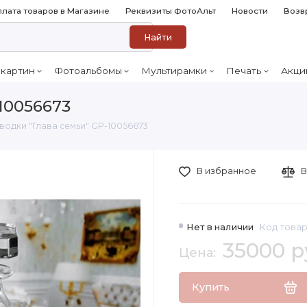
лата товаров в Магазине
Реквизиты ФотоАльт
Новости
Возв
Найти
 картин
Фотоальбомы
Мультирамки
Печать
Акци
10056673
водки "Глава семьи" GP-10056673
В избранное
В
Нет в наличии
Код товар
35000 р
Купить