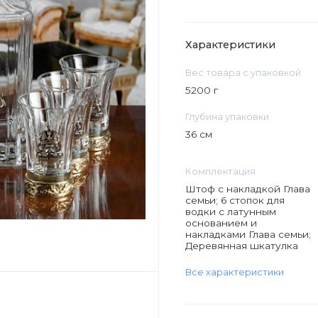
Характеристики
Вес товара с упаковкой
5200 г
Глубина упаковки
36 см
Комплектация
Штоф с накладкой Глава
семьи; 6 стопок для
водки с латунным
основанием и
накладками Глава семьи;
Деревянная шкатулка
Все характеристики